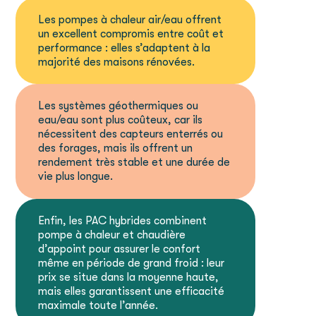
Les pompes à chaleur air/eau offrent
un excellent compromis entre coût et
performance : elles s’adaptent à la
majorité des maisons rénovées.
Les systèmes géothermiques ou
eau/eau sont plus coûteux, car ils
nécessitent des capteurs enterrés ou
des forages, mais ils offrent un
rendement très stable et une durée de
vie plus longue.
Enfin, les PAC hybrides combinent
pompe à chaleur et chaudière
d’appoint pour assurer le confort
même en période de grand froid : leur
prix se situe dans la moyenne haute,
mais elles garantissent une efficacité
maximale toute l’année.