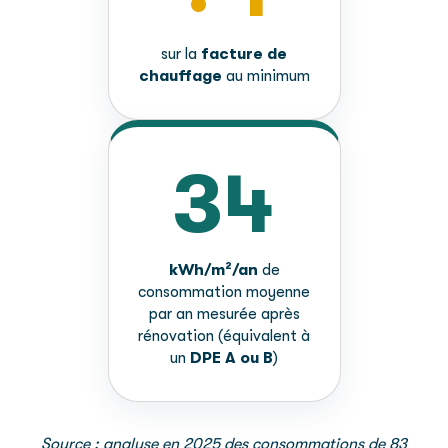
sur la
facture de
chauffage
au minimum
34
kWh/m²/an
de
consommation moyenne
par an
mesurée après
rénovation
(équivalent à
un
DPE A ou B
)
Source : analyse en 2025 des consommations de 83