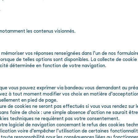
;
t notamment les contenus visionnés.
r mémoriser vos réponses renseignées dans l’un de nos formulair
 lorsque de telles options sont disponibles. La collecte de cooki
blicité déterminée en fonction de votre navigation.
que vous pouvez exprimer via bandeau vous demandant au préala
ouvez à tout moment modifier vos choix en matière d’acceptation
ituellement en pied de page.
re de cookies ne seront pas effectués si vous vous rendez sur le
ans faire de choix : une simple absence d’action ne saurait êtr
okies techniques ne requièrent pas votre consentement.
tre logiciel de navigation concernant le refus des cookies techn
plication voire d’empêcher l’utilisation de certaines fonctionnal
toute responsabilité pour les conséquences liées au fonctionne