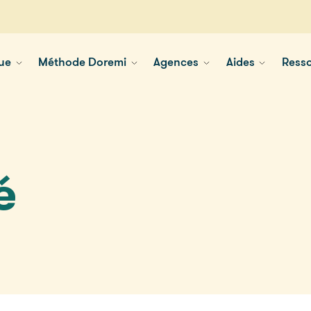
ue
Méthode Doremi
Agences
Aides
Ress
é