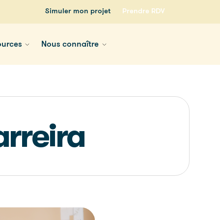
Simuler mon projet
Prendre RDV
ources
Nous connaître
arreira