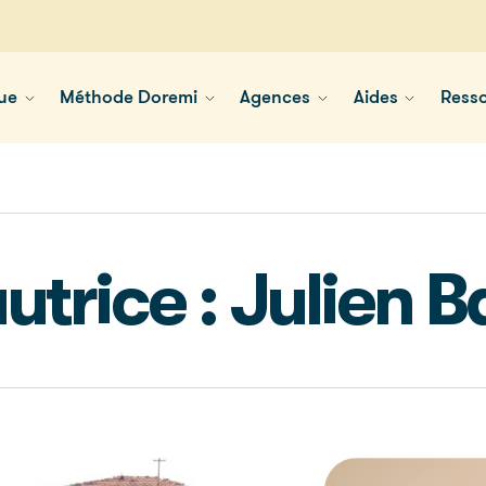
ue
Méthode Doremi
Agences
Aides
Ress
utrice : Julien B